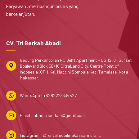
karyawan , membangun bisnis yang
berkelanjutan.
CV. Tri Berkah Abadi
Gedung Perkantoran HQ Delft Apartment – UG 12. Jl. Sunset
Boulevard Blok 5B/16 CitraLand City, Centre Point of
Indonesia (CPI). Kel. Maccini Sombala Kec. Tamalate, Kota
Makassar.
WhatsApp : +6282223334527
Email : abaditriberkah@gmail.com
Instagram : @rentalmobilmakassarmurah_