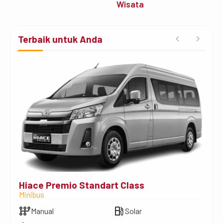
Wisata
Terbaik untuk Anda
Hiace Premio Standart Class
Toy
Minibus
MPV
auto_transmission
local_gas_station
auto_transmission
Manual
Solar
A