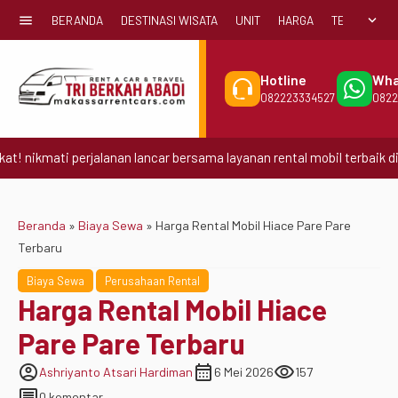
menu
expand_more
BERANDA
DESTINASI WISATA
UNIT
HARGA
TENTANG KA
Hotline
Wha
082223334527
0822
kmati perjalanan lancar bersama layanan rental mobil terbaik di Makas
Beranda
»
Biaya Sewa
»
Harga Rental Mobil Hiace Pare Pare
Terbaru
Biaya Sewa
Perusahaan Rental
Harga Rental Mobil Hiace
Pare Pare Terbaru
account_circle
calendar_month
visibility
Ashriyanto Atsari Hardiman
6 Mei 2026
157
comment
0 komentar