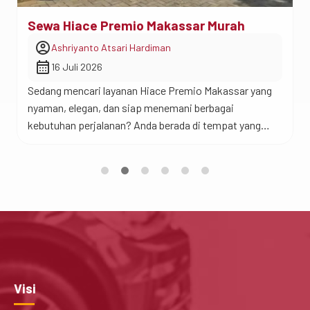
Sewa Hiace Premio Makassar Murah
account_circle
Ashriyanto Atsari Hardiman
calendar_month
16 Juli 2026
Sedang mencari layanan Hiace Premio Makassar yang
nyaman, elegan, dan siap menemani berbagai
kebutuhan perjalanan? Anda berada di tempat yang
tepat. Saat ini, Hiace Premio Makassar menjadi salah
satu kendaraan favorit bagi wisatawan, perusahaan,
instansi, hingga keluarga besar yang menginginkan
perjalanan lebih eksklusif dibanding kendaraan
penumpang biasa. Jadi begini…Saat bepergian
bersama rombongan, kenyamanan menjadi salah […]
Visi