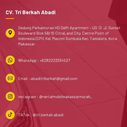
CV. Tri Berkah Abadi
Gedung Perkantoran HQ Delft Apartment – UG 12. Jl. Sunset
Boulevard Blok 5B/16 CitraLand City, Centre Point of
Indonesia (CPI). Kel. Maccini Sombala Kec. Tamalate, Kota
Makassar.
WhatsApp : +6282223334527
Email : abaditriberkah@gmail.com
Instagram : @rentalmobilmakassarmurah_
TikTok : @tri.berkah.abadi