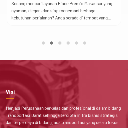
Sedang mencari layanan Hiace Premio Makassar yang
nyaman, elegan, dan siap menemani berbagai
kebutuhan perjalanan? Anda berada di tempat yang
tepat. Saat ini, Hiace Premio Makassar menjadi salah
satu kendaraan favorit bagi wisatawan, perusahaan,
instansi, hingga keluarga besar yang menginginkan
perjalanan lebih eksklusif dibanding kendaraan
penumpang biasa. Jadi begini…Saat bepergian
bersama rombongan, kenyamanan menjadi salah […]
Visi
Menjadi Perusahaan berkelas dan profesional di dalam bidang
Transportasi Darat sehingga tercipta mitra bisnis strategis
dan terpercaya di bidang jasa transportasi yang selalu fokus