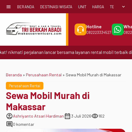
menu
expand_more
BERANDA
DESTINASI WISATA
UNIT
HARGA
TENTANG KA
Hotline
Wha
082223334527
0822
mati perjalanan lancar bersama layanan rental mobil terbaik di Makas
Beranda
»
Perusahaan Rental
»
Sewa Mobil Murah di Makassar
Perusahaan Rental
Sewa Mobil Murah di
Makassar
account_circle
calendar_month
visibility
Ashriyanto Atsari Hardiman
3 Juli 2026
162
comment
0 komentar